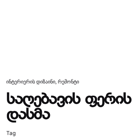
ინტერიერის დიზაინი
რემონტი
საღებავის ფერის
დასმა
Tag